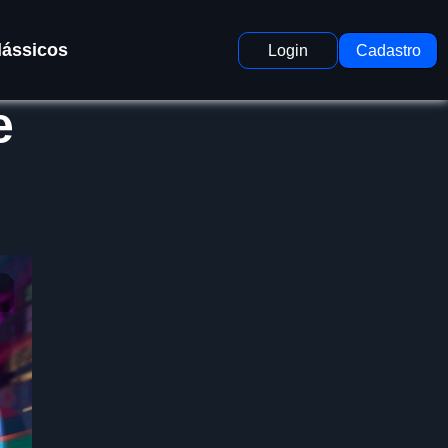
lássicos
Login
Cadastro
e