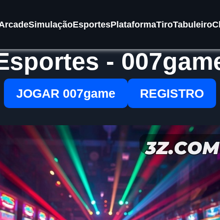
Arcade
Simulação
Esportes
Plataforma
Tiro
Tabuleiro
C
Esportes - 007gam
JOGAR 007game
REGISTRO